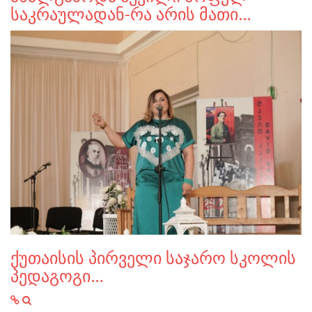
საკრაულადან-რა არის მათი…
ქუთაისის პირველი საჯარო სკოლის
პედაგოგი…