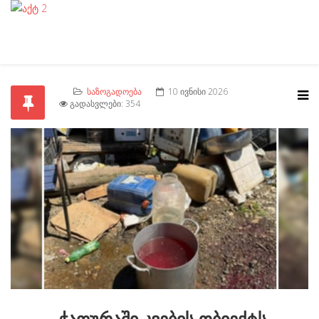
ᲡᲐᲖᲝᲒᲐᲓᲝᲔᲑᲐ
10 ᲘᲕᲜᲘᲡᲘ 2026
ᲒᲐᲓᲐᲡᲕᲚᲔᲑᲘ: 354
ჭათურაში კვების ობიექტს