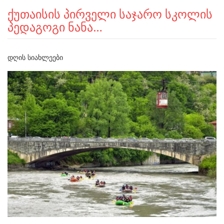
ქუთაისის პირველი საჯარო სკოლის
პედაგოგი ნანა…
ᲓᲦᲘᲡ ᲡᲘᲐᲮᲚᲔᲔᲑᲘ