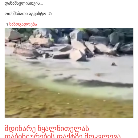
დანაშაულისთვის…
ოთხშაბათი აგვისტო 05
In
საზოგადოება
მდინარე წყალწითელას
დაბინძურების ფაქტზე მოკვლევა…