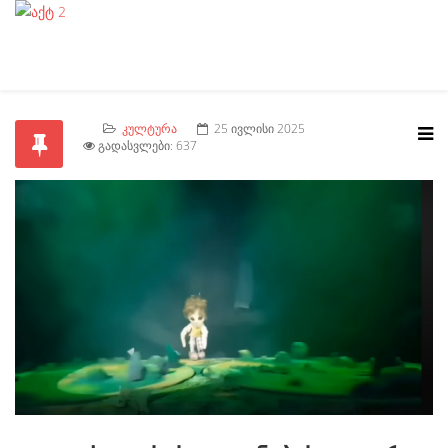
ᲙᲣᲚᲢᲣᲠᲐ
25 ᲘᲕᲚᲘᲡᲘ 2025
ᲒᲐᲓᲐᲡᲕᲚᲔᲑᲘ: 637