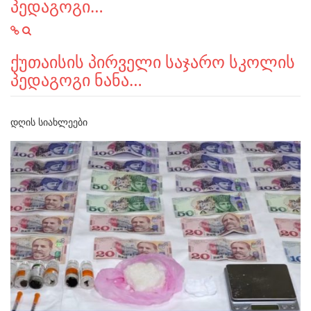
პედაგოგი…
ქუთაისის პირველი საჯარო სკოლის
პედაგოგი ნანა…
ᲓᲦᲘᲡ ᲡᲘᲐᲮᲚᲔᲔᲑᲘ