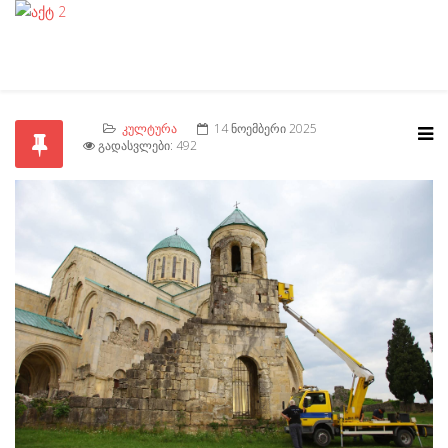
ᲙᲣᲚᲢᲣᲠᲐ
14 ᲜᲝᲔᲛᲑᲔᲠᲘ 2025
ᲒᲐᲓᲐᲡᲕᲚᲔᲑᲘ: 492