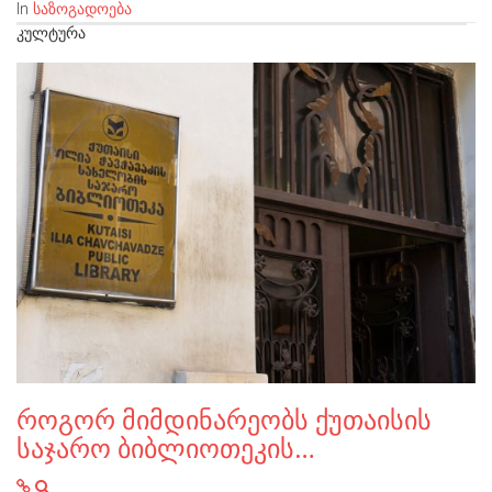
In
საზოგადოება
ᲙᲣᲚᲢᲣᲠᲐ
როგორ მიმდინარეობს ქუთაისის
საჯარო ბიბლიოთეკის…