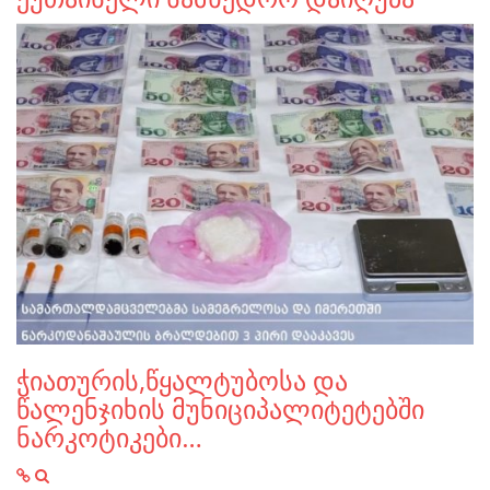
ჭიათურის,წყალტუბოსა და
წალენჯიხის მუნიციპალიტეტებში
ნარკოტიკები…