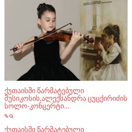
ქუთაისში წარმატებული
მუსიკოსის,ალექსანდრა ცუცქირიძის
სოლო-კონცერტი…
ქუთაისში წარმატებული