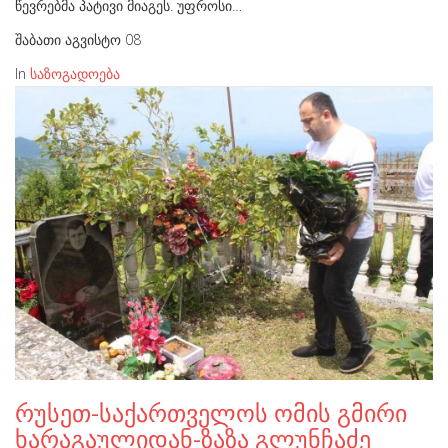
წევრებმა პატივი მიაგეს. უფროსი…
შაბათი აგვისტო 08
In
საზოგადოება
რუსეთ-საქართველოს ომის გმირი
ხარაგაულიდან-ზაზა გლუნჩაძე