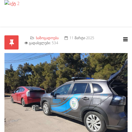
ᲡᲐᲖᲝᲒᲐᲓᲝᲔᲑᲐ
11 ᲛᲐᲠᲢᲘ 2025
ᲒᲐᲓᲐᲡᲕᲚᲔᲑᲘ: 534