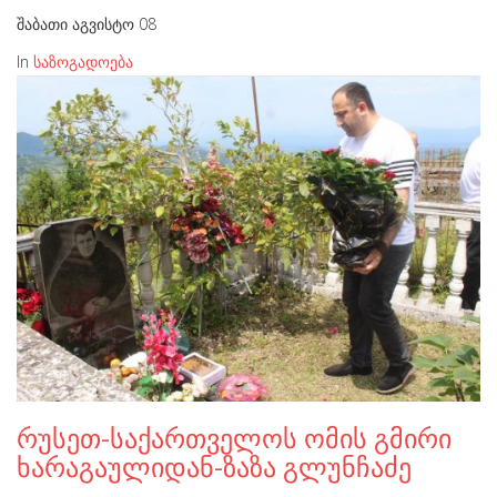
შაბათი აგვისტო 08
In
საზოგადოება
რუსეთ-საქართველოს ომის გმირი
ხარაგაულიდან-ზაზა გლუნჩაძე