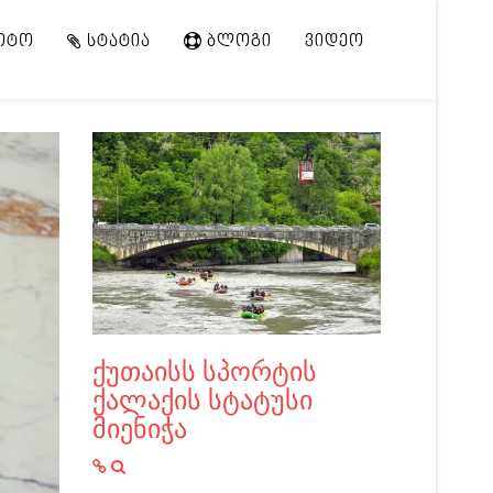
ᲝᲢᲝ
ᲡᲢᲐᲢᲘᲐ
ᲑᲚᲝᲒᲘ
ᲕᲘᲓᲔᲝ
ქუთაისს სპორტის
ქალაქის სტატუსი
მიენიჭა