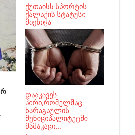
ქუთაისს სპორტის
ქალაქის სტატუსი
მიენიჭა
ურ
დააკავეს
პირი,რომელმაც
ხარაგაულის
ს.
მუნიციპალიტეტში
მამაკაცი…