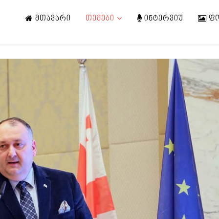
ᲛᲗᲐᲕᲐᲠᲘ
ᲗᲔᲛᲔᲑᲘ
ᲘᲜᲢᲔᲠᲕᲘᲣ
Ფ